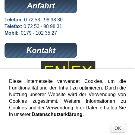
Telefon:
0 72 53 - 98 98 30
Telefax:
0 72 53 - 98 98 31
Mobil:
0179 - 102 35 27
Diese Internetseite verwendet Cookies, um die
Funktionalität und den Inhalt zu optimieren. Durch die
Nutzung unserer Website wird der Verwendung von
- wir beraten Sie gerne -
Cookies zugestimmt. Weitere Informationen zu
Cookies und der Verwendung Ihrer Daten erhalten Sie
in unserer
Datenschutzerklärung
.
OK
© Schmoock Design
IMPRESSUM
|
DATENSCHUTZ