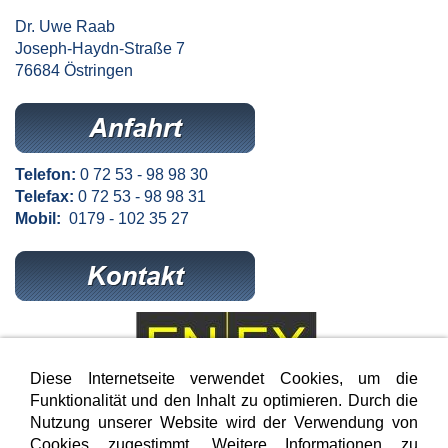
Dr. Uwe Raab
Joseph-Haydn-Straße 7
76684 Östringen
Telefon:
0 72 53 - 98 98 30
Telefax:
0 72 53 - 98 98 31
Mobil:
0179 - 102 35 27
Diese Internetseite verwendet Cookies, um die
Funktionalität und den Inhalt zu optimieren. Durch die
Nutzung unserer Website wird der Verwendung von
- wir beraten Sie gerne -
Cookies zugestimmt. Weitere Informationen zu